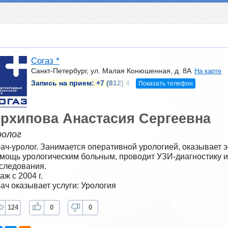
Согаз *
Санкт-Петербург, ул. Малая Конюшенная, д. 8А
На карте
Запись на прием:
+7 (812) 4
Показать телефон
рхипова Анастасия Сергеевна
ролог
ач-уролог. Занимается оперативной урологией, оказывает э
мощь урологическим больным, проводит УЗИ-диагностику и
следования.
аж с 2004 г.
ач оказывает услуги: Урология
124
0
0