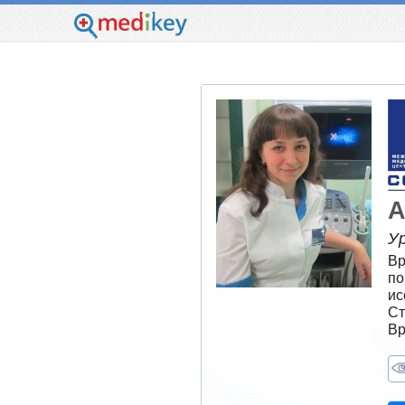
А
У
Вр
по
ис
Ст
Вр