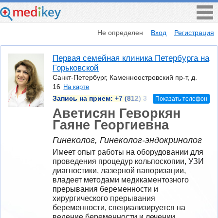
Не определен
Вход
Регистрация
Первая семейная клиника Петербурга на
Горьковской
Санкт-Петербург, Каменноостровский пр-т, д.
16
На карте
Запись на прием:
+7 (812) 3
Показать телефон
Аветисян Геворкян
Гаяне Георгиевна
Гинеколог, Гинеколог-эндокринолог
Имеет опыт работы на оборудовании для 
проведения процедур кольпоскопии, УЗИ 
диагностики, лазерной вапоризации, 
владеет методами медикаментозного 
прерывания беременности и 
хирургического прерывания 
беременности, специализируется на 
ведение беременности и лечении 