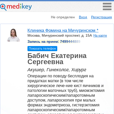
Не определен
Вход
Регистрация
Клиника Фомина на Мичуринском *
Москва, Мичуринский проспект, д. 15А
На карте
Запись на прием:
7499444889
Показать телефон
Бабич Екатерина
Сергеевна
Акушер, Гинеколог, Хирург
Операции по поводу бесплодия на 
придатках матки (в том числе 
хирургическое лече-ние кист яичников и 
патологии маточных труб), миомэктомия 
лапароскопическим/лапаротомным 
доступом, лапароскопия при малых 
формах эндометриоза, гистерэктомия 
лапароскопическим/лапаротомным 