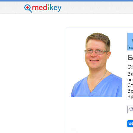
Б
О
Вл
он
Ст
Вр
Вр