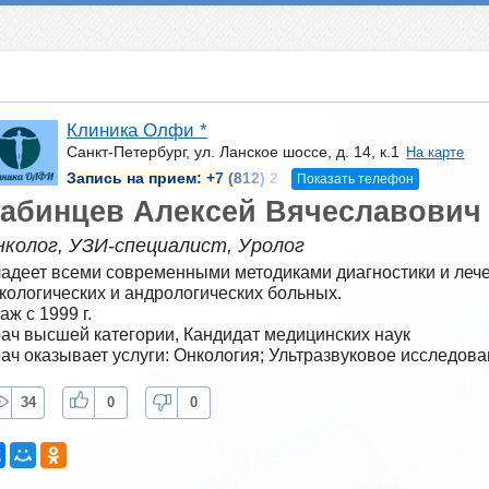
Клиника Олфи *
Санкт-Петербург, ул. Ланское шоссе, д. 14, к.1
На карте
Запись на прием:
+7 (812) 2
Показать телефон
абинцев Алексей Вячеславович
нколог, УЗИ-специалист, Уролог
адеет всеми современными методиками диагностики и лечен
кологических и андрологических больных.
аж с 1999 г.
ач высшей категории, Кандидат медицинских наук
ач оказывает услуги: Онкология; Ультразвуковое исследова
34
0
0