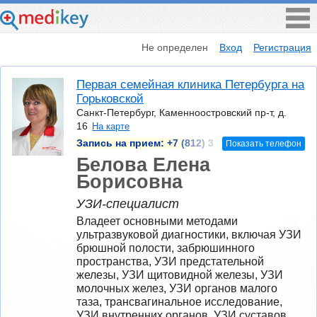
Не определен
Вход
Регистрация
Первая семейная клиника Петербурга на
Горьковской
Санкт-Петербург, Каменноостровский пр-т, д.
16
На карте
Запись на прием:
+7 (812) 3
Показать телефон
Белова Елена
Борисовна
УЗИ-специалист
Владеет основными методами 
ультразвуковой диагностики, включая УЗИ 
брюшной полости, забрюшинного 
пространства, УЗИ предстательной 
железы, УЗИ щитовидной железы, УЗИ 
молочных желез, УЗИ органов малого 
таза, трансвагинальное исследование, 
УЗИ внутренних органов, УЗИ суставов, 