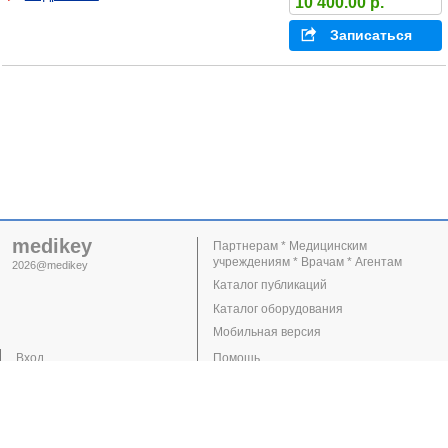
10 400.00 р.
Записаться
medikey
Партнерам * Медицинским
учреждениям * Врачам * Агентам
2026@medikey
Каталог публикаций
Каталог оборудования
Мобильная версия
Вход
Помощь
Регистрация
Поддержка
Клиники
Врачи