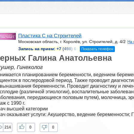
Пластика С на Строителей
Московская область, г. Королёв, ул. Строителей, д. 4/2
На 
Запись на прием:
+7 (498) 6
Показать телефон
ерных Галина Анатольевна
кушер, Гинеколог
нимается планированием беременности, ведением беремен
циенток в послеродовой период. Также проводит диагностик
вынашивания беременности. Проводит диагностику и лечени
сплодие (различной этиологии), воспалительные заболевани
аболевания, передающиеся половым путем), молочница, эр
аж с 1990 г.
ач высшей категории
ач оказывает услуги: Акушерство, ведение беременности; 
214
0
0