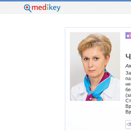
Ч
А
За
па
не
бе
(з
Ст
Вр
Вр