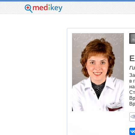
Е
Ги
За
в 
на
Ст
Вр
Вр