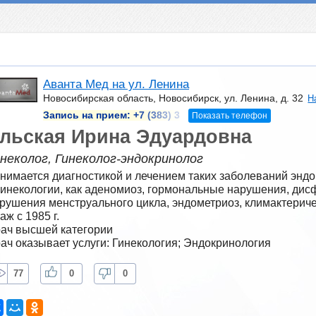
Аванта Мед на ул. Ленина
Новосибирская область, Новосибирск, ул. Ленина, д. 32
Н
Запись на прием:
+7 (383) 3
Показать телефон
льская Ирина Эдуардовна
неколог, Гинеколог-эндокринолог
нимается диагностикой и лечением таких заболеваний эндо
гинекологии, как аденомиоз, гормональные нарушения, дисф
рушения менструального цикла, эндометриоз, климактерич
аж с 1985 г.
ач высшей категории
ач оказывает услуги: Гинекология; Эндокринология
77
0
0