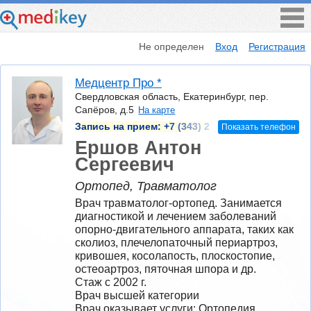
Не определен
Вход
Регистрация
Медцентр Про *
Свердловская область, Екатеринбург, пер.
Сапёров, д.5
На карте
Запись на прием:
+7 (343) 2
Показать телефон
Ершов Антон
Сергеевич
Ортопед, Травматолог
Врач травматолог-ортопед. Занимается 
диагностикой и лечением заболеваний 
опорно-двигательного аппарата, таких как 
сколиоз, плечелопаточный периартроз, 
кривошея, косолапость, плоскостопие, 
остеоартроз, пяточная шпора и др.
Стаж с 2002 г.
Врач высшей категории
Врач оказывает услуги: Ортопедия