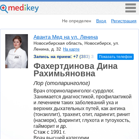
Не определен
Вход
Регистрация
Аванта Мед на ул. Ленина
Новосибирская область, Новосибирск, ул.
Ленина, д. 32
На карте
Запись на прием:
+7 (383) 3
Показать телефон
Фахертдинова Дина
Рахимьяновна
Лор (отоларинголог)
Врач оториноларинголог-сурдолог. 
Занимается диагностикой, профилактикой 
и лечением таких заболеваний уха и 
верхних дыхательных путей, как ангина 
(тонзиллит), трахеит, отит, ларингит, ринит 
(насморк), фарингит, глухота и тугоухость, 
гайморит и др.
Стаж с 1991 г.
Врач высшей категории