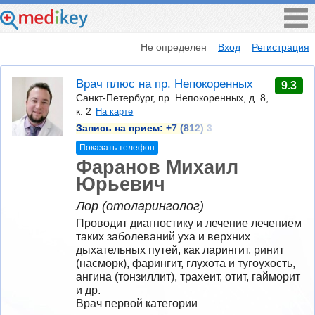
Не определен
Вход
Регистрация
Врач плюс на пр. Непокоренных
9.3
Санкт-Петербург, пр. Непокоренных, д. 8,
к. 2
На карте
Запись на прием:
+7 (812) 3
Показать телефон
Фаранов Михаил
Юрьевич
Лор (отоларинголог)
Проводит диагностику и лечение лечением 
таких заболеваний уха и верхних 
дыхательных путей, как ларингит, ринит 
(насморк), фарингит, глухота и тугоухость, 
ангина (тонзиллит), трахеит, отит, гайморит 
и др.
Врач первой категории