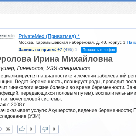
PrivateMed (Приватмед) *
Москва, Карамышевская набережная, д. 48, корпус 3
На к
Запись на прием:
+7 (495) 1
Показать телефон
ролова Ирина Михайловна
кушер, Гинеколог, УЗИ-специалист
ециализируется на диагностике и лечении заболеваний реп
нщин. Ведет беременность, планирует роды, проводит посл
чит гинекологические болезни во время беременности. За
нфекций, передающихся половым путем), воспалительными 
тки, мочеполовой системы.
аж с 2008 г.
ач оказывает услуги: Акушерство, ведение беременности; Г
следование (УЗИ)
36
0
0