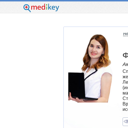
Ф
А
Сп
же
Ле
(и
ма
Ст
Вр
ис