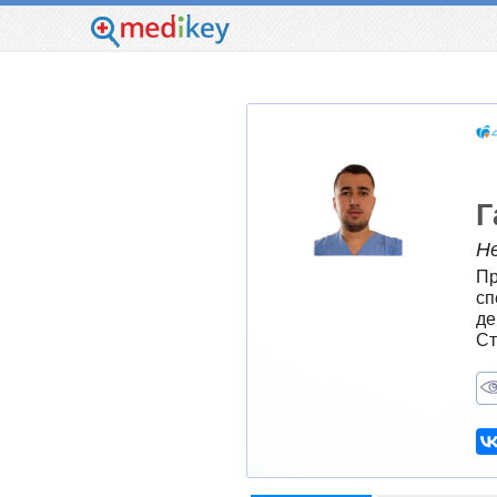
Г
Н
Пр
сп
де
Ст