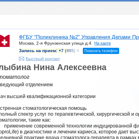
ФГБУ "Поликлиника №2" Управления Делами Пр
Москва, 2-я Фрунзенская улица д.4.
На карте
Запись на прием:
+7 (495) 4
Показать телефон
Быстрый контакт
лыбина Нина Алексеевна
томатолог
ведующий отделением

ач высшей квалификационной категории

стренная стоматологическая помощь

оматологии, такие как:

цированной флуоресценции тканей 
oproLife) в диагностике и лечении кариеса, которое дает вы
едневной практике врача стоматолога-терапевта в рамках