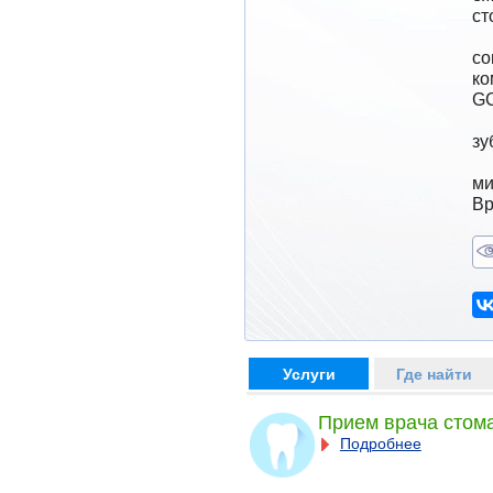
ст
        косметические и реставрационные работ
со
ко
GC
        комплексное лечение корневых каналов, с п
зу
        лечение и профилактика гингивита, пародонтит
ми
Вр
Услуги
Где найти
Прием врача стом
Подробнее