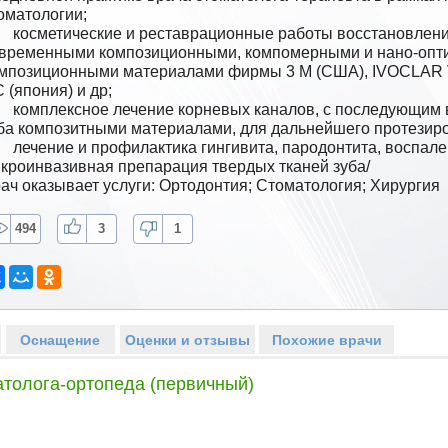
оматологии;

ы восстановления анатомии зуба 
временными композиционными, компомерными и нано-опт
мпозиционными материалами фирмы 3 М (США), IVOCLAR 
 (япония) и др;

оследующим восстановлением культи 
ба композитными материалами, для дальнейшего протезиро
а, воспаления ткани вокруг импланта, 
кроинвазивная препарация твердых тканей зуба/
ач оказывает услуги: Ортодонтия; Стоматология; Хирургия
494
3
1
Оснащение
Оценки и отзывы
Похожие врачи
атолога-ортопеда (первичный)