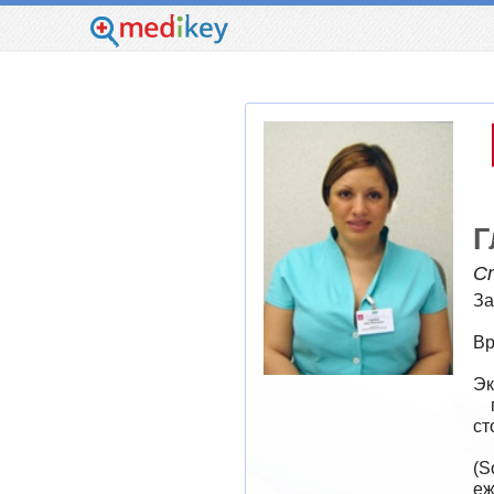
Г
С
За
Вр
Эк
    полный спектр услуг по терапевтической, хирургической и ортопедической 
ст
        применение современной технологии инду
(S
еж