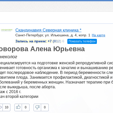
Скандинавия Северная клиника *
Санкт-Петербург, ул. Ильюшина, д. 4, копр. 1
На карте
Запись на прием:
+7 (812) 6
Показать телефон
оворова Алена Юрьевна
инеколог
ециализируется на подготовке женской репродуктивной сис
енивает готовность организма к зачатию и вынашиванию ре
дет послеродовое наблюдение. В период беременности след
звитием плода. Занимается профилактикой, диагностикой и 
болеваний у беременных женщин. Назначает терапию при 
сле выкидыша, после аборта.
аж с 2016 г.
ач второй категории
10
0
0