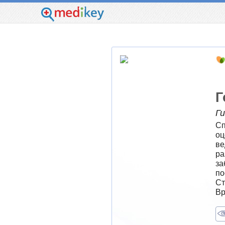
Г
Г
Сп
оц
ве
ра
за
по
Ст
Вр