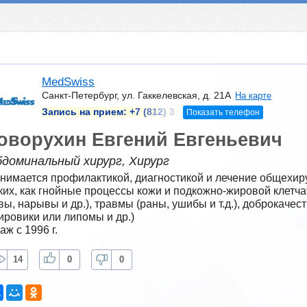
MedSwiss
Санкт-Петербург, ул. Гаккелевская, д. 21А
На карте
Запись на прием:
+7 (812) 3
Показать телефон
оворухин Евгений Евгеньевич
доминальный хирург, Хирург
нимается профилактикой, диагностикой и лечение общехиру
ких, как гнойные процессы кожи и подкожно-жировой клетчат
вы, нарывы и др.), травмы (раны, ушибы и т.д.), доброкаче
ировики или липомы и др.)
аж с 1996 г.
14
0
0