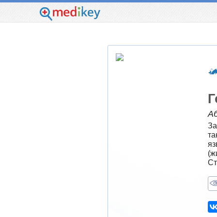
Г
Аб
За
та
яз
(ж
Ст