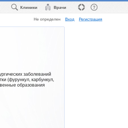
Клиники
Врачи
Не определен
Вход
Регистрация
ргических заболеваний 
ки (фурункул, карбункул, 
ственные образования 