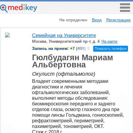
Не определен
Вход
Регистрация
Семейная на Университете
Москва, Университетский пр-т, д. 4
На карте
Запись на прием:
+7 (499) 5
Показать телефон
Гюлбудагян Мариам
Альбертовна
Окулист (офтальмолог)
Владеет современными методами 
диагностики и лечения 
офтальмологических заболеваний, 
выполняет методы обследования: 
биомикроскопия переднего и заднего 
отделов глаза, осмотр глазного дна при 
помощи линзы Гольдмана, гониоскопией, 
рефрактометрией, периметрией, 
пахиметрией, тонометрией, ОКТ.
Стаж с 2018 г.