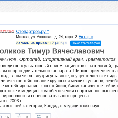
Стопартроз.ру *
Москва, ул. Азовская, д. 24, корп. 2
На карте
Запись на прием:
+7 (495) 5
Показать телефон
оликов Тимур Вячеславович
рач ЛФК, Ортопед, Спортивный врач, Травматолог
оводит консультативный прием пациентов с патологией, тр
авм опорно-двигательного аппарата. Широко применяет в л
окад, в том числе внутрисуставные, осуществляет все виды
тлетическое тейпрование крупных и мелких суставов, лечебн
незиотейпирование, кросстейпинг, биомеханическое тейпиро
дготовке и медицинском обеспечении спортсменов высшего 
енировочного и соревновательного процесса.
аж с 2003 г.
ач высшей категории, Кандидат медицинских наук
16
0
0