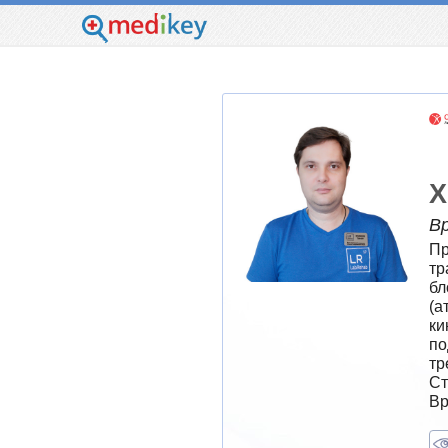
Х
В
Пр
тр
бл
(а
ки
по
тр
Ст
Вр