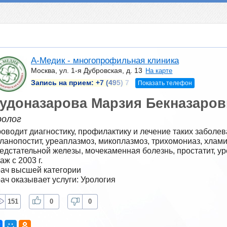
А-Медик - многопрофильная клиника
Москва, ул. 1-я Дубровская, д. 13
На карте
Запись на прием:
+7 (495) 7
Показать телефон
удоназарова Марзия Бекназаров
ролог
оводит диагностику, профилактику и лечение таких заболеван
ланопостит, уреаплазмоз, микоплазмоз, трихомониаз, хлами
едстательной железы, мочекаменная болезнь, простатит, уре
аж с 2003 г.
ач высшей категории
ач оказывает услуги: Урология
151
0
0