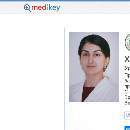
Х
У
Пр
ба
пр
Ст
Вр
Вр