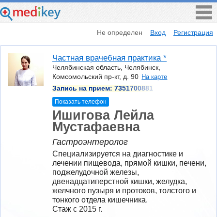
Не определен
Вход
Регистрация
Частная врачебная практика *
Челябинская область, Челябинск,
Комсомольский пр-кт, д. 90
На карте
Запись на прием:
7351700881
Показать телефон
Ишигова Лейла
Мустафаевна
Гастроэнтеролог
Специализируется на диагностике и 
лечении пищевода, прямой кишки, печени, 
поджелудочной железы, 
двенадцатиперстной кишки, желудка, 
желчного пузыря и протоков, толстого и 
тонкого отдела кишечника.
Стаж с 2015 г.