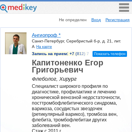
Не определен
Вход
Регистрация
Ангиопроф *
Санкт-Петербург, Серебристый б-р, д. 21, лит.
А
На карте
Запись на прием:
+7 (812) 7
Показать телефон
Капитоненко Егор
Григорьевич
Флеболог, Хирург
Специалист широкого профиля по 
диагностике, профилактике и лечению 
хронической венозной недостаточности, 
посттромбофлебитического синдрома, 
варикоза, сосудистых звездочек 
(ретикулярный варикоз), тромбоза вен, 
флебита, тромбофлебитаи других 
заболеваний вен.
Стаж с 2011 г.