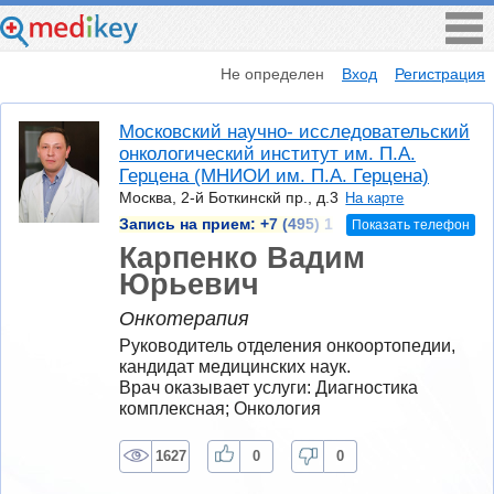
Не определен
Вход
Регистрация
Московский научно- исследовательский
онкологический институт им. П.А.
Герцена (МНИОИ им. П.А. Герцена)
Москва, 2-й Боткинскй пр., д.3
На карте
Запись на прием:
+7 (495) 1
Показать телефон
Карпенко Вадим
Юрьевич
Онкотерапия
Руководитель отделения онкоортопедии, 
кандидат медицинских наук.
Врач оказывает услуги: Диагностика 
комплексная; Онкология
1627
0
0