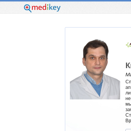
К
М
Сп
ап
ли
не
мы
за
Ст
Вр