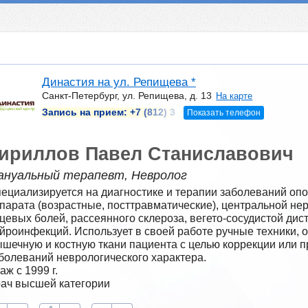
Династия на ул. Репищева *
Санкт-Петербург, ул. Репищева, д. 13
На карте
Запись на прием:
+7 (812) 3
Показать телефон
ириллов Павел Станиславович
ануальный терапевт, Невролог
ециализируется на диагностике и терапии заболеваний опо
парата (возрастные, посттравматические), центральной нер
цевых болей, рассеянного склероза, вегето-сосудистой дис
йроинфекций. Использует в своей работе ручные техники, о
шечную и костную ткани пациента с целью коррекции или 
болеваний неврологического характера.
аж с 1999 г.
ач высшей категории