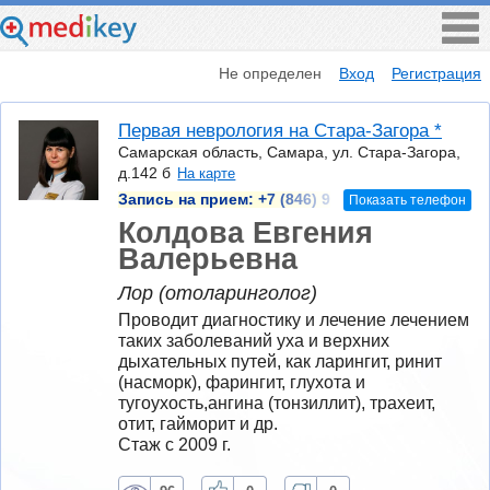
Не определен
Вход
Регистрация
Первая неврология на Стара-Загора *
Самарская область, Самара, ул. Стара-Загора,
д.142 б
На карте
Запись на прием:
+7 (846) 9
Показать телефон
Колдова Евгения
Валерьевна
Лор (отоларинголог)
Проводит диагностику и лечение лечением 
таких заболеваний уха и верхних 
дыхательных путей, как ларингит, ринит 
(насморк), фарингит, глухота и 
тугоухость,ангина (тонзиллит), трахеит, 
отит, гайморит и др.
Стаж с 2009 г.