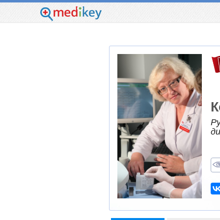
К
Р
д