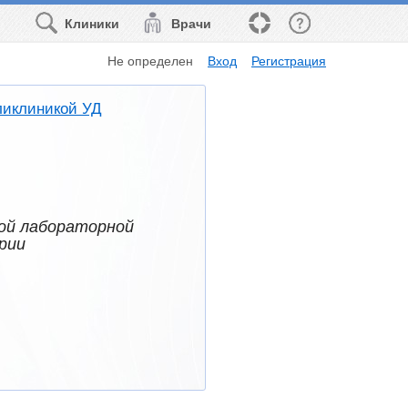
Клиники
Врачи
Не определен
Вход
Регистрация
ликлиникой УД
кой лабораторной
рии