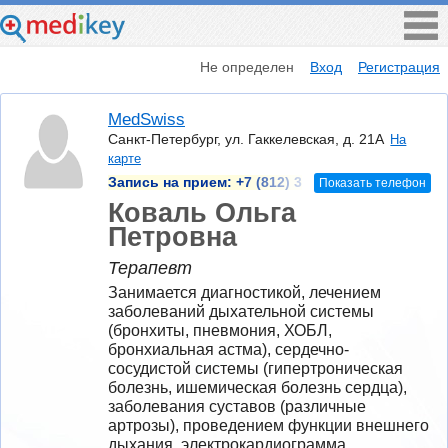
Не определен
Вход
Регистрация
MedSwiss
Санкт-Петербург, ул. Гаккелевская, д. 21А
На
карте
Запись на прием:
+7 (812) 3
Показать телефон
Коваль Ольга
Петровна
Терапевт
Занимается диагностикой, лечением 
заболеваний дыхательной системы 
(бронхиты, пневмония, ХОБЛ, 
бронхиальная астма), сердечно-
сосудистой системы (гипертроническая 
болезнь, ишемическая болезнь сердца), 
заболевания суставов (различные 
артрозы), проведением функции внешнего 
дыхания, электрокардиограмма, 