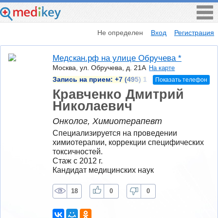
Не определен
Вход
Регистрация
Медскан.рф на улице Обручева *
Москва, ул. Обручева, д. 21А
На карте
Запись на прием:
+7 (495) 1
Показать телефон
Кравченко Дмитрий
Николаевич
Онколог, Химиотерапевт
Специализируется на проведении 
химиотерапии, коррекции специфических 
токсичностей.
Стаж с 2012 г.
Кандидат медицинских наук
18
0
0