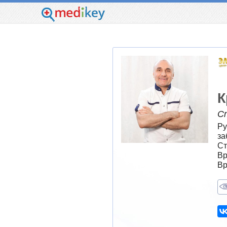
К
С
Ру
за
Ст
Вр
Вр