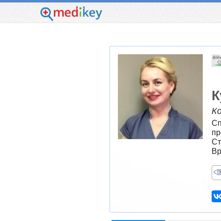
К
К
Сп
пр
Ст
Вр