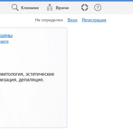
Клиники
Врачи
Не определен
Вход
Регистрация
ицины
карте
метология, эстетические 
лизация, депиляция.