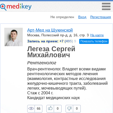
Не определен
Вход
Регистрация
Арт-Мед на Щукинской
Москва, Полесский пр-д, д. 16, стр. 3
На карте
Запись на прием:
+7 (495) 9
Показать телефон
Легеза Сергей
Михайлович
Рентгенолог
Врач-рентгенолог. Владеет всеми видами 
рентгенологических методов лечения 
(маммология, контрастные исследования 
желудочно-кишечного тракта, заболеваний 
легких, мочевыводящих путей).
Стаж с 2004 г.
Кандидат медицинских наук
66
0
0