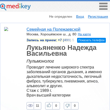
Не определен
Вход
Регистрация
Семейная на Полежаевской
Москва, Хорошёвское ш., д. 80
На карте
Запись на прием:
+7 (499) 5
Показать телефон
Лукьяненко Надежда
Васильевна
Пульмонолог
Проводит лечение широкого спектра 
заболеваний органов дыхания, а именно 
дыхательная недостаточность, легочный 
фиброз, туберкулез, пневмония, апноэ, 
альвеолит и других.	
Стаж с 1989 г.
Врач высшей категории
11
0
0