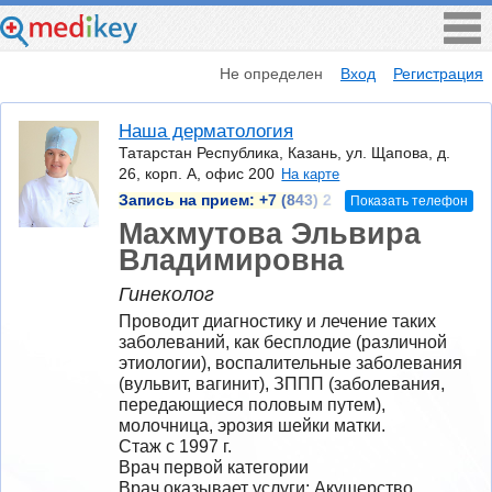
Не определен
Вход
Регистрация
Наша дерматология
Татарстан Республика, Казань, ул. Щапова, д.
26, корп. А, офис 200
На карте
Запись на прием:
+7 (843) 2
Показать телефон
Махмутова Эльвира
Владимировна
Гинеколог
Проводит диагностику и лечение таких 
заболеваний, как бесплодие (различной 
этиологии), воспалительные заболевания 
(вульвит, вагинит), ЗППП (заболевания, 
передающиеся половым путем), 
молочница, эрозия шейки матки.
Стаж с 1997 г.
Врач первой категории
Врач оказывает услуги: Акушерство, 