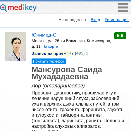
Не определен
Вход
Регистрация
Юнимед-С
9.9
Москва, ул. 26-ти Бакинских Комиссаров,
д. 11
На карте
Запись на прием:
+7 (495) 2
Показать телефон
Мансурова Саида
Мухададаевна
Лор (отоларинголог)
Проводит диагностику, профилактику и 
лечение нарушений слуха, заболеваний 
уха и верхних дыхательных путей, в том 
числе отита, трахеита, фарингита, глухоты 
и тугоухости, гайморита, ангины 
(тонзиллита), ларингита, ринита. Подбор и 
настройка слуховых аппаратов.