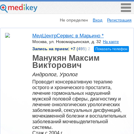
Не определен
Вход
Регистрация
МедЦентрСервис в Марьино *
Москва, ул. Новомарьинская, д. 32
На карте
Запись на прием:
+7 (495) 2
Показать телефон
Манукян Максим
Викторович
Андролог, Уролог
Проводит консервативную терапию 
острого и хронического простатита, 
лечение гормональных нарушений 
мужской половой сферы, диагностику и 
лечение онкологических урологических 
заболеваний, сексуальных дисфункций, 
мочекаменной болезни и воспалительных 
заболеваний мочевыделительной 
системы.
Стаж с 2004 г.