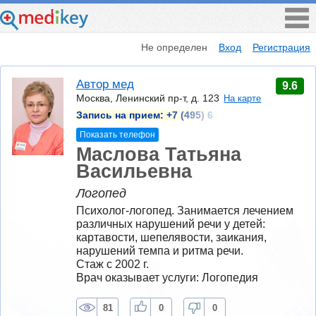
Не определен
Вход
Регистрация
Автор мед
9.6
Москва, Ленинский пр-т, д. 123
На карте
Запись на прием:
+7 (495) 6
Показать телефон
Маслова Татьяна
Васильевна
Логопед
Психолог-логопед. Занимается лечением 
различных нарушений речи у детей: 
картавости, шепелявости, заикания, 
нарушений темпа и ритма речи.
Стаж с 2002 г.
Врач оказывает услуги: Логопедия
81
0
0