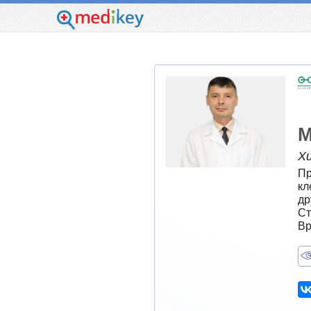
М
Х
Пр
кл
др
Ст
Вр