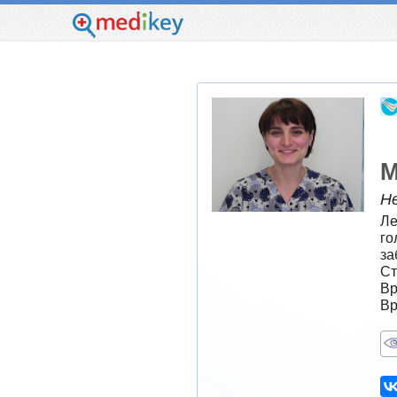
М
Н
Ле
го
за
Ст
Вр
Вр