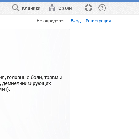
Клиники
Врачи
Не определен
Вход
Регистрация
ия, головные боли, травмы 
ы, демиелинизирующих 
ит).