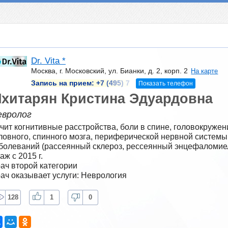
Dr. Vita *
Москва, г. Московский, ул. Бианки, д. 2, корп. 2
На карте
Запись на прием:
+7 (495) 7
Показать телефон
хитарян Кристина Эдуардовна
евролог
чит когнитивные расстройства, боли в спине, головокружен
ловного, спинного мозга, периферической нервной систем
болеваний (рассеянный склероз, рессеянный энцефаломиел
аж с 2015 г.
ач второй категории
ач оказывает услуги: Неврология
128
1
0