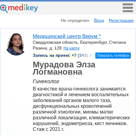
Не определен
Вход
Регистрация
Медицинский центр Верум *
Свердловская область, Екатеринбург, Степана
Разина, д. 128
На карте
Запись на прием:
+7 (343) 3
Показать телефон
Мурадова Элза
Логмановна
Гинеколог
В качестве врача-гинеколога занимается 
диагностикой и лечением воспалительных 
заболеваний органов малого таза, 
дисфункциональных кровотечений 
различной этиологии, миомы матки 
различной локализации, климактерических 
нарушений, эндометриоза, кист яичников.
Стаж с 2021 г.