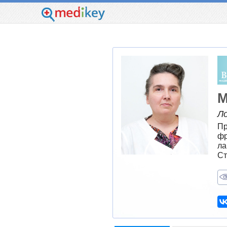
М
Л
Пр
фр
ла
Ст