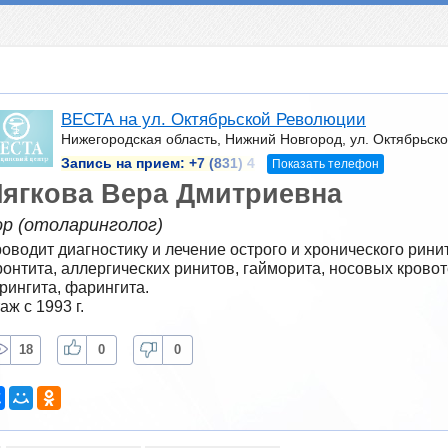
ВЕСТА на ул. Октябрьской Революции
Нижегородская область, Нижний Новгород, ул. Октябрьско
Запись на прием:
+7 (831) 4
Показать телефон
ягкова Вера Дмитриевна
ор (отоларинголог)
оводит диагностику и лечение острого и хронического ринита 
онтита, аллергических ринитов, гайморита, носовых кровоте
рингита, фарингита.
аж с 1993 г.
18
0
0