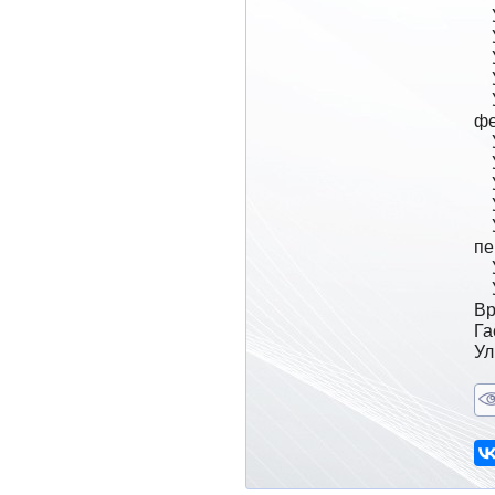
    УЗИ органов брюшной полости

    УЗИ почек, надпочечников и забрюшинного пространства

    УЗИ мочевого пузыря

    УЗИ малого таза у женщин

    УЗИ плода во все сроки беременности, в том числе с оценкой маточно-плацентарного и 
фе
    УЗИ (ТРУЗИ) предстательной железы

    УЗИ органов мошонки

    УЗИ щитовидной, молочной, слюнных желез

    УЗИ лимфатических узлов

    УЗИ суставов, мягких тканей (кожа, подкожная клетчатка, мышцы, сухожилия связки) и 
пе
    УЗИ глаза и орбиты

Вр
Га
Ул