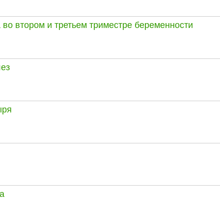
 во втором и третьем триместре беременности
ез
ыря
а