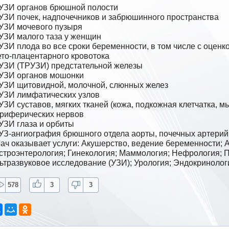
то-плацентарного кровотока

риферических нервов

    УЗ-ангиография брюшного отдела аорты, почечных артерий
ач оказывает услуги: Акушерство, ведение беременности; А
строэнтерология; Гинекология; Маммология; Нефрология; П
ьтразвуковое исследование (УЗИ); Урология; Эндокринолог
578
3
3