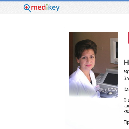
Н
В
За
Ка
В 
ка
кв
Пр