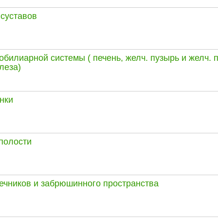
суставов
обилиарной системы ( печень, желч. пузырь и желч. п
леза)
нки
полости
ечников и забрюшинного пространства