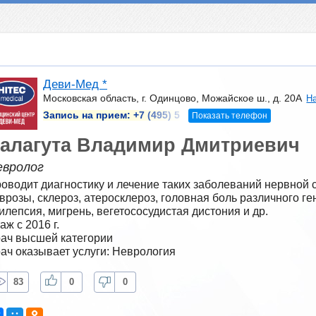
Деви-Мед *
Московская область, г. Одинцово, Можайское ш., д. 20А
На
Запись на прием:
+7 (495) 5
Показать телефон
алагута Владимир Дмитриевич
евролог
оводит диагностику и лечение таких заболеваний нервной с
врозы, склероз, атеросклероз, головная боль различного ге
илепсия, мигрень, вегетососудистая дистония и др.
аж с 2016 г.
ач высшей категории
ач оказывает услуги: Неврология
83
0
0