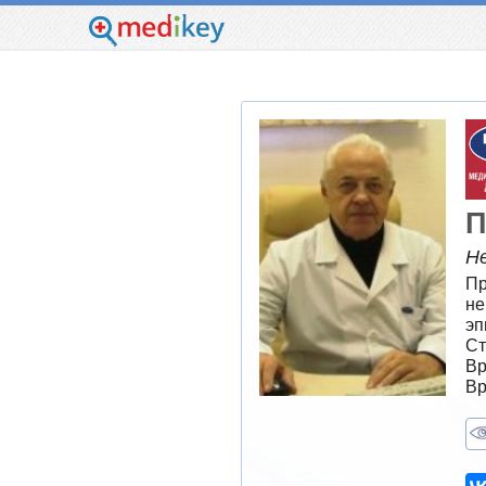
П
Н
Пр
не
эп
Ст
Вр
Вр