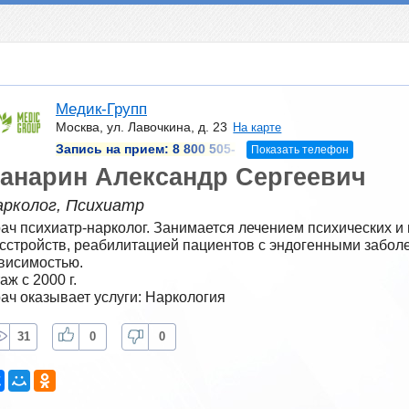
Медик-Групп
Москва, ул. Лавочкина, д. 23
На карте
Запись на прием:
8 800 505-
Показать телефон
анарин Александр Сергеевич
арколог, Психиатр
ач психиатр-нарколог. Занимается лечением психических и 
сстройств, реабилитацией пациентов с эндогенными заболе
висимостью.
аж с 2000 г.
ач оказывает услуги: Наркология
31
0
0