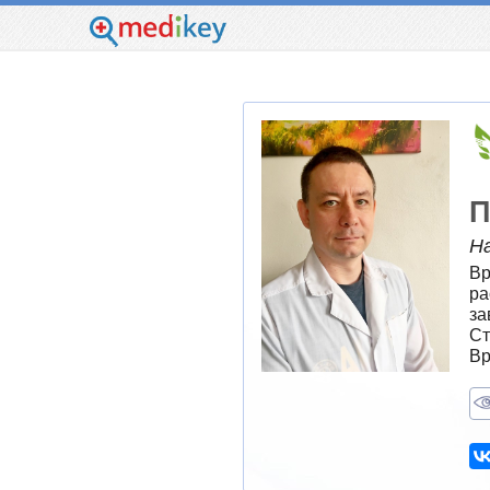
П
Н
Вр
ра
за
Ст
Вр