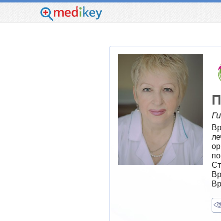
П
Г
Вр
ле
ор
по
Ст
Вр
Вр