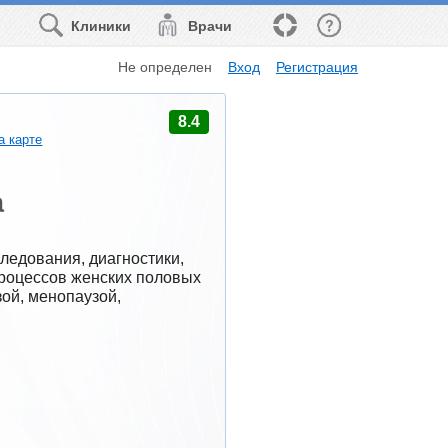
Клиники
Врачи
Не определен
Вход
Регистрация
8.4
а карте
а
едования, диагностики, 
роцессов женских половых 
ой, менопаузой, 