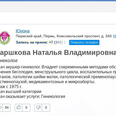
Юнона
Пермский край, Пермь, Комсомольский проспект, д. 34б
Н
Запись на прием:
+7 (342) 2
Показать телефон
аршкова Наталья Владимировн
инеколог
ач акушер-гинеколог. Владеет современными методами обсл
чения бесплодия, менструального цикла, воспалительных п
ганов, патологии шейки матки, патологической пременопауз
стменопаузой, медикаментозные и микроаборты.
аж с 1975 г.
ач высшей категории
ач оказывает услуги: Гинекология
84
0
0