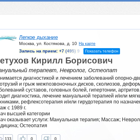
Легкое дыхание
Москва, ул. Костякова, д. 10
На карте
Запись на прием:
+7 (495) 9
Показать телефон
етухов Кирилл Борисович
ануальный терапевт, Невролог, Остеопат
нимается диагностикой и лечением заболеваний опорно-дви
отрузий и грыж межпозвоночных дисков, сколиозов, деформ
болеваний суставов, головных болей, гипертонии, артритов, 
одит диагностика, лечение мануальной терапией и/или мягк
хниками, рефлексотерапия и/или гирудотерапия по назначе
аж с 1989 г.
ач высшей категории
ач оказывает услуги: Мануальная терапия; Массаж; Неврол
дицина; Остеопатия
133
0
0