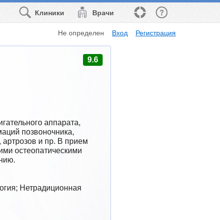
Клиники
Врачи
Не определен
Вход
Регистрация
9.6
гательного аппарата, 
аций позвоночника, 
артрозов и пр. В прием 
ими остеопатическими 
нию.
огия; Нетрадиционная 