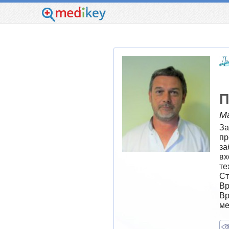
П
М
За
пр
за
вх
те
Ст
Вр
Вр
ме