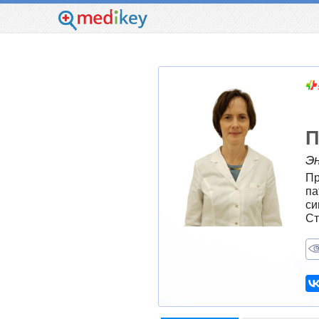
П
Э
Пр
па
си
Ст