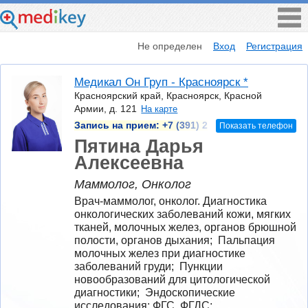
Не определен
Вход
Регистрация
Медикал Он Груп - Красноярск *
Красноярский край, Красноярск, Красной
Армии, д. 121
На карте
Запись на прием:
+7 (391) 2
Показать телефон
Пятина Дарья
Алексеевна
Маммолог, Онколог
Врач-маммолог, онколог. Диагностика 
онкологических заболеваний кожи, мягких 
тканей, молочных желез, органов брюшной 
полости, органов дыхания;  Пальпация 
молочных желез при диагностике 
заболеваний груди;  Пункции 
новообразований для цитологической 
диагностики;  Эндоскопические 
исследования: ФГС, ФГДС;  