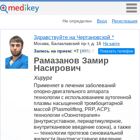
Не определен
Вход
Регистрация
Здравствуйте на Чертановской *
Москва, Балаклавский пр-т, д. 16
На карте
Запись на прием:
+7 (495) 7
Показать телефон
Рамазанов Замир
Насирович
Хирург
Применяет в лечении заболеваний 
опорно-двигательного аппарата 
технологии с использованием аутогенной 
плазмы насыщенной тромбоцитарной 
массой (Plasmolifting, PRP, ACP); 
технологии «Озонотерапия» 
(внутрисуставное, периартикулярное, 
внутритканевое введение озона), а также 
— технологии протезов синовиальной 
жидкости (внутрисуставное введение 