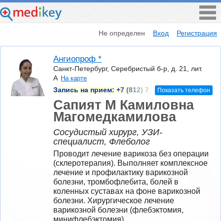
Не определен
Вход
Регистрация
Ангиопроф *
Санкт-Петербург, Серебристый б-р, д. 21, лит.
А
На карте
Запись на прием:
+7 (812) 7
Показать телефон
Сапият М Камиловна
Магомедкамилова
Сосудистый хирург, УЗИ-
специалист, Флеболог
Проводит лечение варикоза без операции 
(склеротерапия). Выполняет комплексное 
лечение и профилактику варикозной 
болезни, тромбофлебита, болей в 
коленных суставах на фоне варикозной 
болезни. Хирургическое лечение 
варикозной болезни (флебэктомия, 
минифлебэктомия).