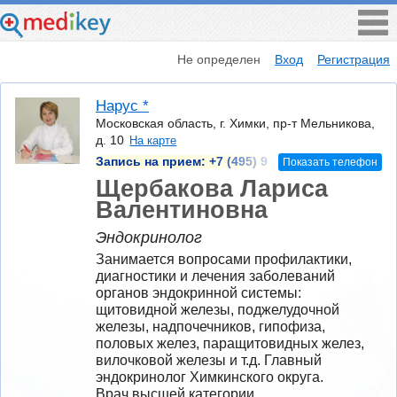
Не определен
Вход
Регистрация
Нарус *
Московская область, г. Химки, пр-т Мельникова,
д. 10
На карте
Запись на прием:
+7 (495) 9
Показать телефон
Щербакова Лариса
Валентиновна
Эндокринолог
Занимается вопросами профилактики, 
диагностики и лечения заболеваний 
органов эндокринной системы: 
щитовидной железы, поджелудочной 
железы, надпочечников, гипофиза, 
половых желез, паращитовидных желез, 
вилочковой железы и т.д. Главный 
эндокринолог Химкинского округа.
Врач высшей категории