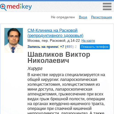
Не определен
Вход
Регистрация
СМ-Клиника на Расковой
(репродуктивного здоровья)
Москва, пер. Расковой, д.14-22
На карте
Запись на прием:
+7 (495) 2
Показать телефон
Шавликов Виктор
Николаевич
Хирург
В качестве хирурга специализируется на 
общей хирургии: лапароскопическая 
холецистэктомия, холецистэктомия из 
мини доступа, лапароскопическая 
аппендэктомия, грыжесечение при всех 
видах грыж брюшной полости, операции 
на органах желудочно-кишечного тракта, 
операции при спаечной кишечной 
непроходимости, лапароцентез. А также 